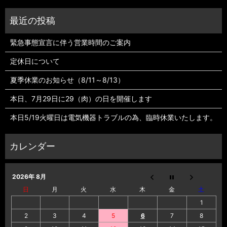
緊急事態宣言に伴う営業時間のご案内
定休日について
夏季休業のお知らせ（8/11～8/13）
本日、7月29日に29（肉）の日を開催します
本日5/19火曜日は電気機器トラブルの為、臨時休業いたします。
2026年 8月
日
月
火
水
木
金
土
1
2
3
4
5
6
7
8